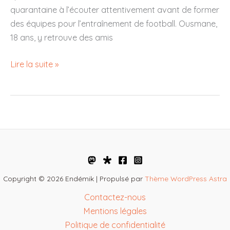
quarantaine à l’écouter attentivement avant de former
des équipes pour l’entraînement de football. Ousmane,
18 ans, y retrouve des amis
Ateliers
Lire la suite »
« reporter
d’un
jour »
–
Arras
–
juillet
2021
Copyright © 2026 Endémik | Propulsé par
Thème WordPress Astra
-À
Contactez-nous
Lille
Mentions légales
et
Politique de confidentialité
à