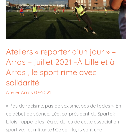
place
pour
les
arbres
et
espaces
Ateliers « reporter d’un jour » –
verts
Arras – juillet 2021 -À Lille et à
à
Arras ?
Arras , le sport rime avec
–
solidarité
1/2
Atelier Arras 07-2021
« Pas de racisme, pas de sexisme, pas de tacles ». En
ce début de séance, Léo, co-président du Spartak
Lillois, rappelle les règles du jeu de cette association
sportive… et militante ! Ce soir-là, ils sont une