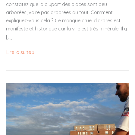
constatez que la plupart des places sont peu
arborées, voire pas arborées du tout. Comment
expliquez-vous cela ? Ce manque cruel d’arbres est
manifeste et historique car la ville est très minérale. Il y
[…]
Ateliers
Lire la suite »
« reporter
d’un
jour »
–
Arras
–
juillet
2021
–
Quelle