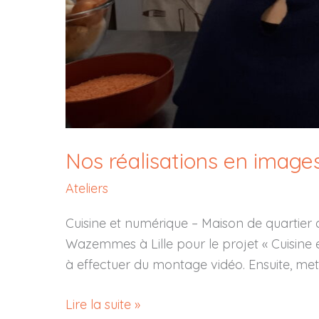
Nos réalisations en image
Ateliers
Cuisine et numérique – Maison de quartier
Wazemmes à Lille pour le projet « Cuisine 
à effectuer du montage vidéo. Ensuite, met
Nos
Lire la suite »