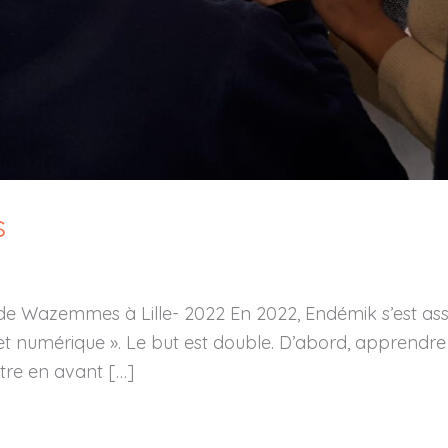
s
 de Wazemmes à Lille- 2022 En 2022, Endémik s’est ass
et numérique ». Le but est double. D’abord, apprendre 
tre en avant […]