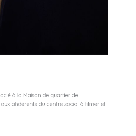
ocié à la Maison de quartier de
aux ahdérents du centre social à filmer et