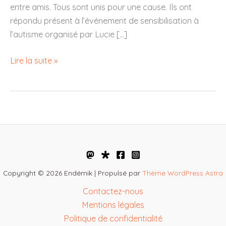
entre amis. Tous sont unis pour une cause. Ils ont
répondu présent à l’événement de sensibilisation à
l’autisme organisé par Lucie […]
Au
Lire la suite »
cœur
de
l’Audomarois
–
À
Longuenesse,
une
marche
Copyright © 2026 Endémik | Propulsé par
Thème WordPress Astra
de
Contactez-nous
sensibilisation
Mentions légales
à
Politique de confidentialité
l’autisme