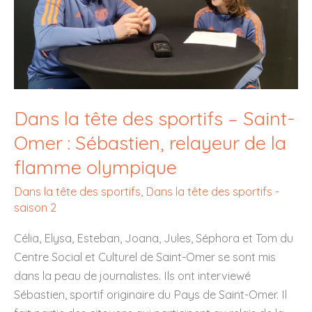
Dans la tête des sportifs – Saint-
Omer : Sébastien, relayeur de la
flamme olympique
Dans la tête des sportifs
,
Dans la tête des sportifs -
saison 2
Célia, Elysa, Esteban, Joana, Jules, Séphora et Tom du
Centre Social et Culturel de Saint-Omer se sont mis
dans la peau de journalistes. Ils ont interviewé
Sébastien, sportif originaire du Pays de Saint-Omer. Il