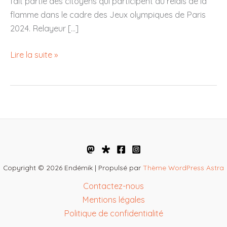
fait partie des citoyens qui participent au relais de la
flamme dans le cadre des Jeux olympiques de Paris
2024. Relayeur […]
Dans
Lire la suite »
la
tête
des
sportifs
–
Saint-
Omer
:
Copyright © 2026 Endémik | Propulsé par
Thème WordPress Astra
Sébastien,
Contactez-nous
relayeur
Mentions légales
de
Politique de confidentialité
la